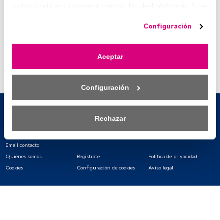
todo» o retiras tu consentimiento, los deshabilitarás. Si se 
deshabilitan los rastreadores, parte del contenido y los 
Configuración
anuncios que ves podrían dejar de ser relevantes para ti. 
Puedes volver a acceder a este menú para cambiar tus 
opciones o retirar el consentimiento en cualquier 
Aceptar
momento haciendo clic en el enlace «Preferencias de 
privacidad» que aparece en la parte inferior de la página 
web (o en el icono flotante que hay en la parte del fondo a 
Configuración
la izquierda de la página web). Tus opciones tendrán 
efecto dentro de nuestro ámbito de consentimiento. Para 
saber más, consulta nuestra política de privacidad.
Rechazar
Tanto nosotros como nuestros asociados tratamos los 
datos para proporcionar:
Email contacto
Quiénes somos
Regístrate
Política de privacidad
Utilizar datos de localización geográfica precisa. Analizar 
Cookies
Configuración de cookies
Aviso legal
activamente las características del dispositivo para su 
identificación. Almacenar la información en un dispositivo 
y/o acceder a ella. 
Lista de asociados (proveedores)