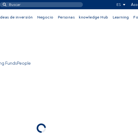
ES
Acc
Ideas de inversión
Negocio
Personas
knowledge Hub
Learning
F
ing FundsPeople