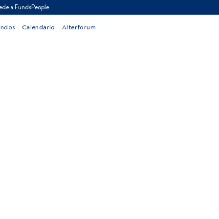
ede a FundsPeople
ondos
Calendario
Alterforum