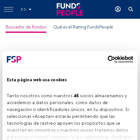
ES
Buscador de fondos
Qué es el Rating FundsPeople
Esta página web usa cookies
Amundi Short Term Crédit I C
Tanto nosotros como nuestros 
45
 socios almacenamos y 
ISIN:
FR0000448870
accedemos a datos personales, como datos de 
Categoría Morningstar:
EUR Corporate Bond - Short
navegación o identificadores únicos, en tu dispositivo. Si 
Term
seleccionas «Aceptar» estarás permitiendo que las 
tecnologías de rastreo apoyen los propósitos que se 
Empresa:
Amundi
muestran en «nosotros y nuestros socios tratamos datos 
Compartir:
para proporcionar», mientras que si seleccionas «Rechazar 