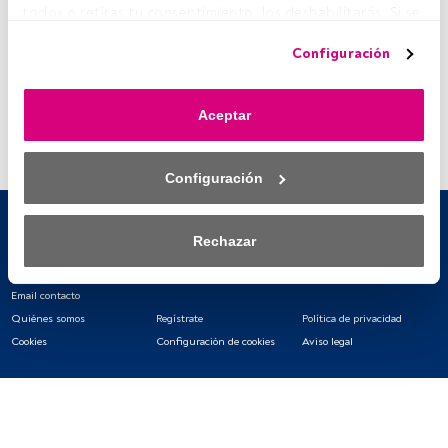
todo» o retiras tu consentimiento, los deshabilitarás. Si se 
deshabilitan los rastreadores, parte del contenido y los 
Configuración
anuncios que ves podrían dejar de ser relevantes para ti. 
Puedes volver a acceder a este menú para cambiar tus 
opciones o retirar el consentimiento en cualquier 
Aceptar
momento haciendo clic en el enlace «Preferencias de 
privacidad» que aparece en la parte inferior de la página 
web (o en el icono flotante que hay en la parte del fondo a 
Configuración
la izquierda de la página web). Tus opciones tendrán 
efecto dentro de nuestro ámbito de consentimiento. Para 
saber más, consulta nuestra política de privacidad.
Rechazar
Tanto nosotros como nuestros asociados tratamos los 
datos para proporcionar:
Email contacto
Quiénes somos
Regístrate
Política de privacidad
Utilizar datos de localización geográfica precisa. Analizar 
Cookies
Configuración de cookies
Aviso legal
activamente las características del dispositivo para su 
identificación. Almacenar la información en un dispositivo 
y/o acceder a ella. 
Lista de asociados (proveedores)