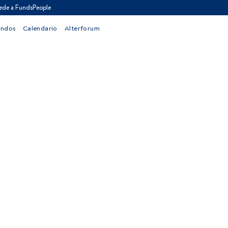
ede a FundsPeople
ondos
Calendario
Alterforum