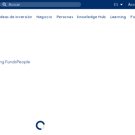
ES
Acc
Ideas de inversión
Negocio
Personas
knowledge Hub
Learning
F
ing FundsPeople