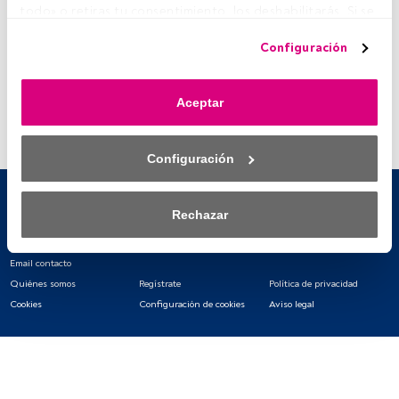
todo» o retiras tu consentimiento, los deshabilitarás. Si se 
deshabilitan los rastreadores, parte del contenido y los 
Configuración
anuncios que ves podrían dejar de ser relevantes para ti. 
Puedes volver a acceder a este menú para cambiar tus 
opciones o retirar el consentimiento en cualquier 
Aceptar
momento haciendo clic en el enlace «Preferencias de 
privacidad» que aparece en la parte inferior de la página 
web (o en el icono flotante que hay en la parte del fondo a 
Configuración
la izquierda de la página web). Tus opciones tendrán 
efecto dentro de nuestro ámbito de consentimiento. Para 
saber más, consulta nuestra política de privacidad.
Rechazar
Tanto nosotros como nuestros asociados tratamos los 
datos para proporcionar:
Email contacto
Quiénes somos
Regístrate
Política de privacidad
Utilizar datos de localización geográfica precisa. Analizar 
Cookies
Configuración de cookies
Aviso legal
activamente las características del dispositivo para su 
identificación. Almacenar la información en un dispositivo 
y/o acceder a ella. 
Lista de asociados (proveedores)