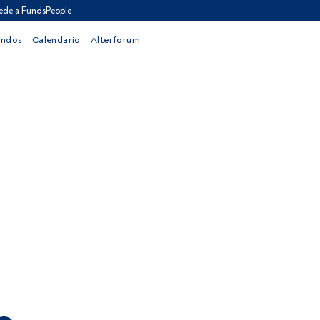
ede a FundsPeople
ondos
Calendario
Alterforum