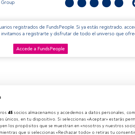
 Group
usuarios registrados de FundsPeople. Si ya estás registrado, acc
e invitamos a registrarte y disfrutar de todo el universo que ofr
Accede a FundsPeople
s
ros 
45
 socios almacenamos y accedemos a datos personales, com
s únicos, en tu dispositivo. Si seleccionas «Aceptar» estarás perm
yen los propósitos que se muestran en «nosotros y nuestros socio
ientras que si seleccionas «Rechazar todo» o retiras tu consentim