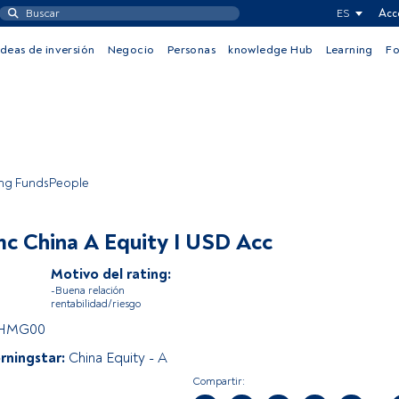
ES
Acc
Ideas de inversión
Negocio
Personas
knowledge Hub
Learning
F
ing FundsPeople
c China A Equity I USD Acc
Motivo del rating:
-Buena relación
rentabilidad/riesgo
5HMG00
rningstar:
China Equity - A
Compartir: