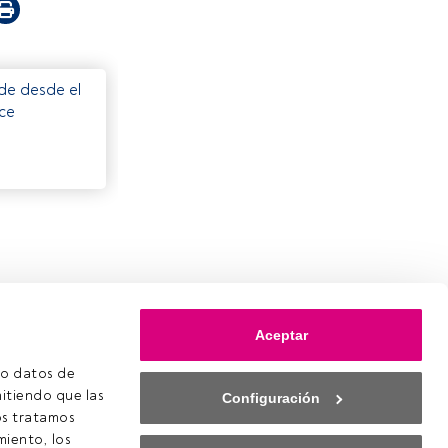
ede desde el
ece
Aceptar
o datos de 
itiendo que las 
Configuración
s tratamos 
iento, los 