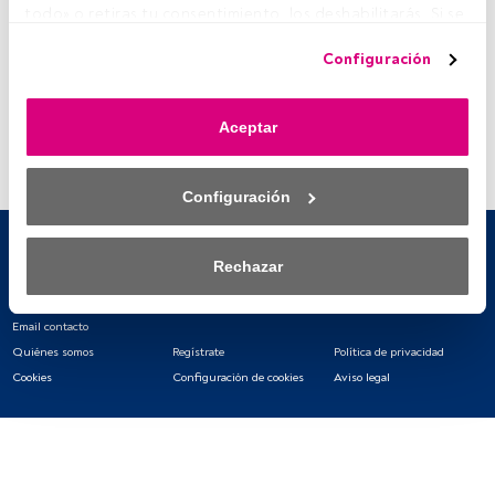
todo» o retiras tu consentimiento, los deshabilitarás. Si se 
deshabilitan los rastreadores, parte del contenido y los 
Configuración
anuncios que ves podrían dejar de ser relevantes para ti. 
Puedes volver a acceder a este menú para cambiar tus 
opciones o retirar el consentimiento en cualquier 
Aceptar
momento haciendo clic en el enlace «Preferencias de 
privacidad» que aparece en la parte inferior de la página 
web (o en el icono flotante que hay en la parte del fondo a 
Configuración
la izquierda de la página web). Tus opciones tendrán 
efecto dentro de nuestro ámbito de consentimiento. Para 
saber más, consulta nuestra política de privacidad.
Rechazar
Tanto nosotros como nuestros asociados tratamos los 
datos para proporcionar:
Email contacto
Quiénes somos
Regístrate
Política de privacidad
Utilizar datos de localización geográfica precisa. Analizar 
Cookies
Configuración de cookies
Aviso legal
activamente las características del dispositivo para su 
identificación. Almacenar la información en un dispositivo 
y/o acceder a ella. 
Lista de asociados (proveedores)