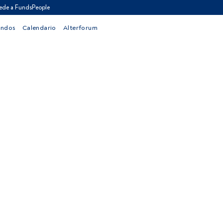
ede a FundsPeople
ondos
Calendario
Alterforum