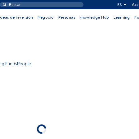
ES
Acc
Ideas de inversión
Negocio
Personas
knowledge Hub
Learning
F
ing FundsPeople