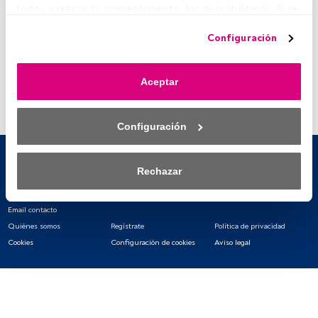
todo» o retiras tu consentimiento, los deshabilitarás. Si se 
deshabilitan los rastreadores, parte del contenido y los 
Configuración
anuncios que ves podrían dejar de ser relevantes para ti. 
Puedes volver a acceder a este menú para cambiar tus 
opciones o retirar el consentimiento en cualquier 
Aceptar
momento haciendo clic en el enlace «Preferencias de 
privacidad» que aparece en la parte inferior de la página 
web (o en el icono flotante que hay en la parte del fondo a 
Configuración
la izquierda de la página web). Tus opciones tendrán 
efecto dentro de nuestro ámbito de consentimiento. Para 
saber más, consulta nuestra política de privacidad.
Rechazar
Tanto nosotros como nuestros asociados tratamos los 
datos para proporcionar:
Email contacto
Quiénes somos
Regístrate
Política de privacidad
Utilizar datos de localización geográfica precisa. Analizar 
Cookies
Configuración de cookies
Aviso legal
activamente las características del dispositivo para su 
identificación. Almacenar la información en un dispositivo 
y/o acceder a ella. 
Lista de asociados (proveedores)