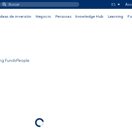
ES
Acc
Ideas de inversión
Negocio
Personas
knowledge Hub
Learning
F
ing FundsPeople