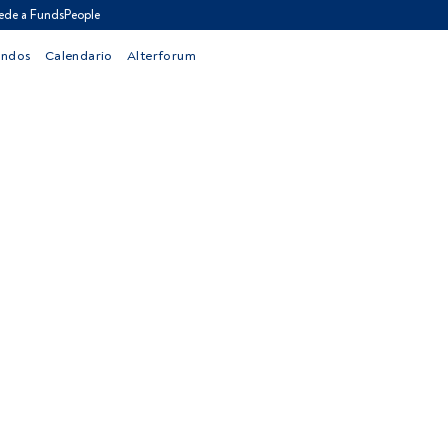
ede a FundsPeople
ondos
Calendario
Alterforum