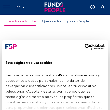
ES
Buscador de fondos
Qué es el Rating FundsPeople
Esta página web usa cookies
GS Gbl SrLoan Lux-I Cap EUR
Tanto nosotros como nuestros 
45
 socios almacenamos y 
ISIN:
LU0228524426
accedemos a datos personales, como datos de 
Categoría Morningstar:
Other Bond
navegación o identificadores únicos, en tu dispositivo. Si 
seleccionas «Aceptar» estarás permitiendo que las 
Empresa:
Goldman Sachs Asset Management
tecnologías de rastreo apoyen los propósitos que se 
Compartir:
muestran en «nosotros y nuestros socios tratamos datos 
para proporcionar», mientras que si seleccionas «Rechazar 