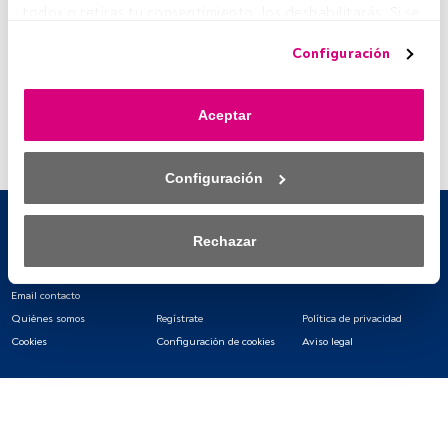
todo» o retiras tu consentimiento, los deshabilitarás. Si se 
deshabilitan los rastreadores, parte del contenido y los 
Configuración
anuncios que ves podrían dejar de ser relevantes para ti. 
Puedes volver a acceder a este menú para cambiar tus 
opciones o retirar el consentimiento en cualquier 
Aceptar
momento haciendo clic en el enlace «Preferencias de 
privacidad» que aparece en la parte inferior de la página 
web (o en el icono flotante que hay en la parte del fondo a 
Configuración
la izquierda de la página web). Tus opciones tendrán 
efecto dentro de nuestro ámbito de consentimiento. Para 
saber más, consulta nuestra política de privacidad.
Rechazar
Tanto nosotros como nuestros asociados tratamos los 
datos para proporcionar:
Email contacto
Quiénes somos
Regístrate
Política de privacidad
Utilizar datos de localización geográfica precisa. Analizar 
Cookies
Configuración de cookies
Aviso legal
activamente las características del dispositivo para su 
identificación. Almacenar la información en un dispositivo 
y/o acceder a ella. 
Lista de asociados (proveedores)