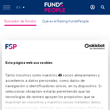
ES
Buscador de fondos
Qué es el Rating FundsPeople
Esta página web usa cookies
Allianz Japan Equity IT USD
Tanto nosotros como nuestros 
45
 socios almacenamos y 
Motivo del rating:
accedemos a datos personales, como datos de 
-Patrimonio en manos de inversores
locales
navegación o identificadores únicos, en tu dispositivo. Si 
ISIN:
LU0348755371
seleccionas «Aceptar» estarás permitiendo que las 
tecnologías de rastreo apoyen los propósitos que se 
Categoría Morningstar:
Japan Large-Cap Blend Equity
muestran en «nosotros y nuestros socios tratamos datos 
Empresa:
Allianz Global Investors (AllianzGI)
para proporcionar», mientras que si seleccionas «Rechazar 