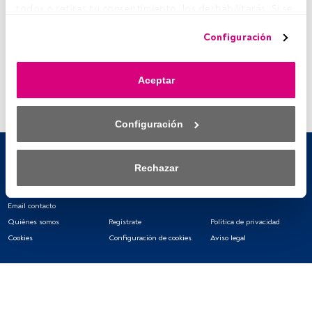
todo» o retiras tu consentimiento, los deshabilitarás. Si se 
deshabilitan los rastreadores, parte del contenido y los 
Configuración
anuncios que ves podrían dejar de ser relevantes para ti. 
Puedes volver a acceder a este menú para cambiar tus 
opciones o retirar el consentimiento en cualquier 
Aceptar
momento haciendo clic en el enlace «Preferencias de 
privacidad» que aparece en la parte inferior de la página 
web (o en el icono flotante que hay en la parte del fondo a 
Configuración
la izquierda de la página web). Tus opciones tendrán 
efecto dentro de nuestro ámbito de consentimiento. Para 
saber más, consulta nuestra política de privacidad.
Rechazar
Tanto nosotros como nuestros asociados tratamos los 
datos para proporcionar:
Email contacto
Quiénes somos
Regístrate
Política de privacidad
Utilizar datos de localización geográfica precisa. Analizar 
Cookies
Configuración de cookies
Aviso legal
activamente las características del dispositivo para su 
identificación. Almacenar la información en un dispositivo 
y/o acceder a ella. 
Lista de asociados (proveedores)