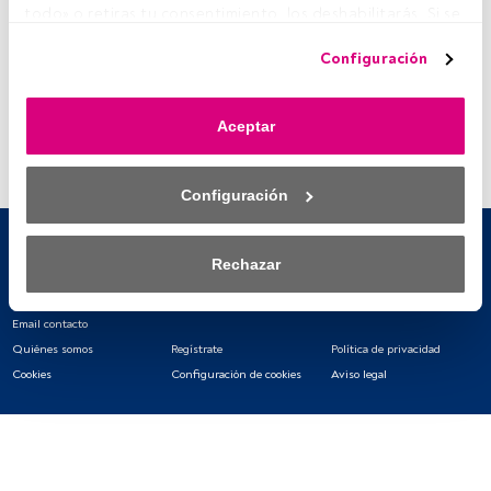
todo» o retiras tu consentimiento, los deshabilitarás. Si se 
deshabilitan los rastreadores, parte del contenido y los 
Configuración
anuncios que ves podrían dejar de ser relevantes para ti. 
Puedes volver a acceder a este menú para cambiar tus 
opciones o retirar el consentimiento en cualquier 
Aceptar
momento haciendo clic en el enlace «Preferencias de 
privacidad» que aparece en la parte inferior de la página 
web (o en el icono flotante que hay en la parte del fondo a 
Configuración
la izquierda de la página web). Tus opciones tendrán 
efecto dentro de nuestro ámbito de consentimiento. Para 
saber más, consulta nuestra política de privacidad.
Rechazar
Tanto nosotros como nuestros asociados tratamos los 
datos para proporcionar:
Email contacto
Quiénes somos
Regístrate
Política de privacidad
Utilizar datos de localización geográfica precisa. Analizar 
Cookies
Configuración de cookies
Aviso legal
activamente las características del dispositivo para su 
identificación. Almacenar la información en un dispositivo 
y/o acceder a ella. 
Lista de asociados (proveedores)