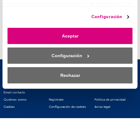
todo» o retiras tu consentimiento, los deshabilitarás. Si se 
deshabilitan los rastreadores, parte del contenido y los 
Configuración
anuncios que ves podrían dejar de ser relevantes para ti. 
Puedes volver a acceder a este menú para cambiar tus 
opciones o retirar el consentimiento en cualquier 
Aceptar
momento haciendo clic en el enlace «Preferencias de 
privacidad» que aparece en la parte inferior de la página 
web (o en el icono flotante que hay en la parte del fondo a 
Configuración
la izquierda de la página web). Tus opciones tendrán 
efecto dentro de nuestro ámbito de consentimiento. Para 
saber más, consulta nuestra política de privacidad.
Rechazar
Tanto nosotros como nuestros asociados tratamos los 
datos para proporcionar:
Email contacto
Quiénes somos
Regístrate
Política de privacidad
Utilizar datos de localización geográfica precisa. Analizar 
Cookies
Configuración de cookies
Aviso legal
activamente las características del dispositivo para su 
identificación. Almacenar la información en un dispositivo 
y/o acceder a ella. 
Lista de asociados (proveedores)