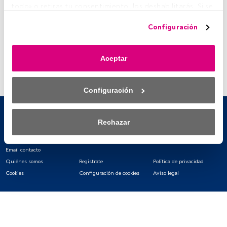
todo» o retiras tu consentimiento, los deshabilitarás. Si se 
deshabilitan los rastreadores, parte del contenido y los 
Configuración
anuncios que ves podrían dejar de ser relevantes para ti. 
Puedes volver a acceder a este menú para cambiar tus 
opciones o retirar el consentimiento en cualquier 
Aceptar
momento haciendo clic en el enlace «Preferencias de 
privacidad» que aparece en la parte inferior de la página 
web (o en el icono flotante que hay en la parte del fondo a 
Configuración
la izquierda de la página web). Tus opciones tendrán 
efecto dentro de nuestro ámbito de consentimiento. Para 
saber más, consulta nuestra política de privacidad.
Rechazar
Tanto nosotros como nuestros asociados tratamos los 
datos para proporcionar:
Email contacto
Quiénes somos
Regístrate
Política de privacidad
Utilizar datos de localización geográfica precisa. Analizar 
Cookies
Configuración de cookies
Aviso legal
activamente las características del dispositivo para su 
identificación. Almacenar la información en un dispositivo 
y/o acceder a ella. 
Lista de asociados (proveedores)