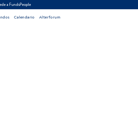
ede a FundsPeople
ondos
Calendario
Alterforum