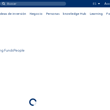
ES
Acc
Ideas de inversión
Negocio
Personas
knowledge Hub
Learning
F
ing FundsPeople