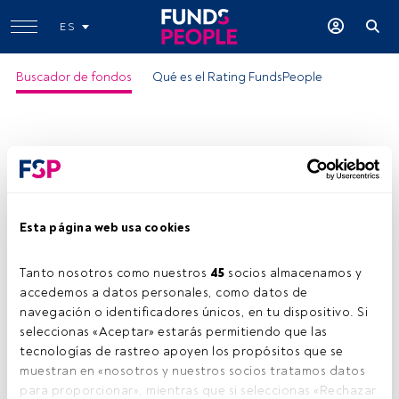
ES
Buscador de fondos
Qué es el Rating FundsPeople
Esta página web usa cookies
THEAM Quant-Eq Eurozone GURU C
EUR Cap
Tanto nosotros como nuestros 
45
 socios almacenamos y 
accedemos a datos personales, como datos de 
Motivo del rating:
navegación o identificadores únicos, en tu dispositivo. Si 
-Buena relación rentabilidad/riesgo
seleccionas «Aceptar» estarás permitiendo que las 
tecnologías de rastreo apoyen los propósitos que se 
ISIN:
LU1480590048
muestran en «nosotros y nuestros socios tratamos datos 
Categoría Morningstar:
Eurozone Large-Cap Equity
para proporcionar», mientras que si seleccionas «Rechazar 