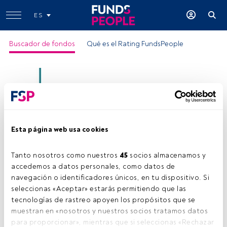
ES
Buscador de fondos
Qué es el Rating FundsPeople
Esta página web usa cookies
DNB Fund Nordic Hi Yld N EUR Acc
Tanto nosotros como nuestros 
45
 socios almacenamos y 
Motivo del rating:
accedemos a datos personales, como datos de 
-Patrimonio en manos de inversores
locales
navegación o identificadores únicos, en tu dispositivo. Si 
ISIN:
LU1706367916
seleccionas «Aceptar» estarás permitiendo que las 
tecnologías de rastreo apoyen los propósitos que se 
Categoría Morningstar:
Other Bond
muestran en «nosotros y nuestros socios tratamos datos 
Empresa:
DNB Asset Management
para proporcionar», mientras que si seleccionas «Rechazar 