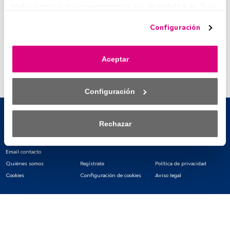
todo» o retiras tu consentimiento, los deshabilitarás. Si se 
deshabilitan los rastreadores, parte del contenido y los 
Configuración
anuncios que ves podrían dejar de ser relevantes para ti. 
Puedes volver a acceder a este menú para cambiar tus 
opciones o retirar el consentimiento en cualquier 
Aceptar
momento haciendo clic en el enlace «Preferencias de 
privacidad» que aparece en la parte inferior de la página 
web (o en el icono flotante que hay en la parte del fondo a 
Configuración
la izquierda de la página web). Tus opciones tendrán 
efecto dentro de nuestro ámbito de consentimiento. Para 
saber más, consulta nuestra política de privacidad.
Rechazar
Tanto nosotros como nuestros asociados tratamos los 
datos para proporcionar:
Email contacto
Quiénes somos
Regístrate
Política de privacidad
Utilizar datos de localización geográfica precisa. Analizar 
Cookies
Configuración de cookies
Aviso legal
activamente las características del dispositivo para su 
identificación. Almacenar la información en un dispositivo 
y/o acceder a ella. 
Lista de asociados (proveedores)