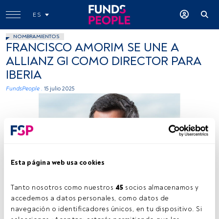
ES
NOMBRAMIENTOS
FRANCISCO AMORIM SE UNE A
ALLIANZ GI COMO DIRECTOR PARA
IBERIA
FundsPeople .
15 julio 2025
Esta página web usa cookies
Francisco Amorim. Foto FundsPeople
Tanto nosotros como nuestros 
45
 socios almacenamos y 
accedemos a datos personales, como datos de 
navegación o identificadores únicos, en tu dispositivo. Si 
Tiempo lectura:
1 min.