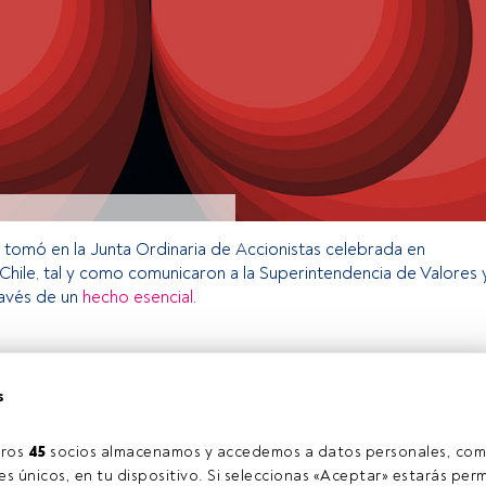
e tomó en la Junta Ordinaria de Accionistas celebrada en
Chile, tal y como comunicaron a la Superintendencia de Valores 
ravés de un
hecho esencial
.
o exclusivo para los usuarios registrados de FundsPeople. Si ya
s
accede desde el botón Login. Si aún no tienes cuenta, te
rarte y disfrutar de todo el universo que ofrece FundsPeople.
Accede a FundsPeople
ros 
45
 socios almacenamos y accedemos a datos personales, com
s únicos, en tu dispositivo. Si seleccionas «Aceptar» estarás perm