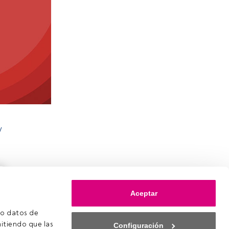
y
Aceptar
o datos de 
itiendo que las 
Configuración