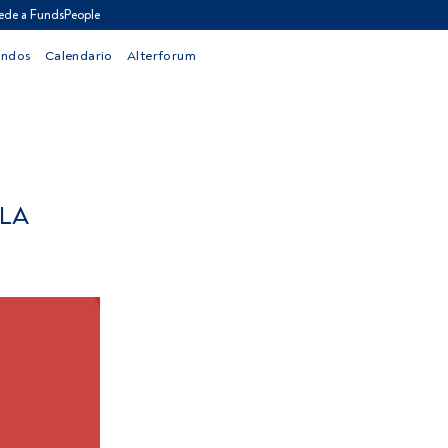
ede a FundsPeople
ondos
Calendario
Alterforum
 LA