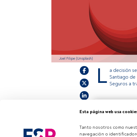
Joel Filipe (Unsplash)
L
a decisión s
Santiago de 
Seguros a t
Este es un artícul
Esta página web usa cookie
estás registrado, 
invitamos a regist
Tanto nosotros como nuest
navegación o identificadore