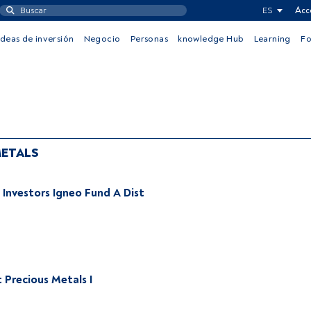
ES
Acc
Ideas de inversión
Negocio
Personas
knowledge Hub
Learning
F
METALS
Investors Igneo Fund A Dist
t Precious Metals I