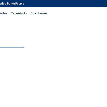
ede a FundsPeople
ondos
Calendario
Alterforum