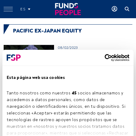
ES
PACIFIC EX-JAPAN EQUITY
08/02/2023
Eurizon Fund - Equity Pacific
Ex-Japan LTE Class Unit Z EUR
Accumulation
Esta página web usa cookies
04/02/2022
iShares Pacific Index Fund (IE)
Flexible Acc USD
Tanto nosotros como nuestros 
45
 socios almacenamos y 
accedemos a datos personales, como datos de 
navegación o identificadores únicos, en tu dispositivo. Si 
04/02/2022
seleccionas «Aceptar» estarás permitiendo que las 
Vanguard Pacific ex-Japan
tecnologías de rastreo apoyen los propósitos que se 
Stock Index Fund USD Acc
muestran en «nosotros y nuestros socios tratamos datos 
para proporcionar», mientras que si seleccionas «Rechazar 