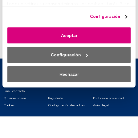
todo» o retiras tu consentimiento, los deshabilitarás. Si se 
23/11/2020
deshabilitan los rastreadores, parte del contenido y los 
Amundi MSCI Pacific Ex Japan
Configuración
SRI Climate Paris Aligned - IE-C
anuncios que ves podrían dejar de ser relevantes para ti. 
Puedes volver a acceder a este menú para cambiar tus 
opciones o retirar el consentimiento en cualquier 
Aceptar
momento haciendo clic en el enlace «Preferencias de 
privacidad» que aparece en la parte inferior de la página 
web (o en el icono flotante que hay en la parte del fondo a 
Configuración
la izquierda de la página web). Tus opciones tendrán 
efecto dentro de nuestro ámbito de consentimiento. Para 
saber más, consulta nuestra política de privacidad.
Rechazar
Tanto nosotros como nuestros asociados tratamos los 
datos para proporcionar:
Email contacto
Quiénes somos
Regístrate
Política de privacidad
Utilizar datos de localización geográfica precisa. Analizar 
Cookies
Configuración de cookies
Aviso legal
activamente las características del dispositivo para su 
identificación. Almacenar la información en un dispositivo 
y/o acceder a ella. 
Lista de asociados (proveedores)