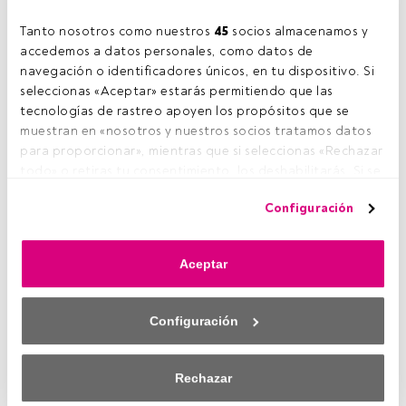
04/02/2023
Tanto nosotros como nuestros 
45
 socios almacenamos y 
Guinness Sustainable Energy D
USD Accumulation
accedemos a datos personales, como datos de 
navegación o identificadores únicos, en tu dispositivo. Si 
seleccionas «Aceptar» estarás permitiendo que las 
tecnologías de rastreo apoyen los propósitos que se 
05/02/2021
Pictet-Clean Energy Transition
muestran en «nosotros y nuestros socios tratamos datos 
I USD
para proporcionar», mientras que si seleccionas «Rechazar 
todo» o retiras tu consentimiento, los deshabilitarás. Si se 
deshabilitan los rastreadores, parte del contenido y los 
04/02/2021
Configuración
anuncios que ves podrían dejar de ser relevantes para ti. 
Robeco Smart Energy F-EUR
Puedes volver a acceder a este menú para cambiar tus 
Capitalisation
opciones o retirar el consentimiento en cualquier 
Aceptar
momento haciendo clic en el enlace «Preferencias de 
privacidad» que aparece en la parte inferior de la página 
04/02/2021
Quaero Capital Funds (Lux) -
web (o en el icono flotante que hay en la parte del fondo a 
Configuración
Accessible Clean Energy A-USD
la izquierda de la página web). Tus opciones tendrán 
efecto dentro de nuestro ámbito de consentimiento. Para 
saber más, consulta nuestra política de privacidad.
Rechazar
04/02/2021
BNP Clean Energy Solutions -