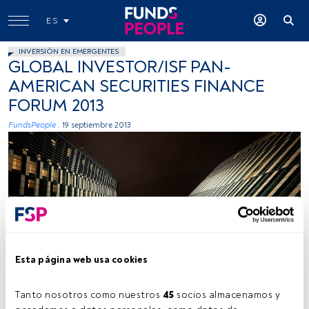
ES
INVERSIÓN EN EMERGENTES
GLOBAL INVESTOR/ISF PAN-
AMERICAN SECURITIES FINANCE
FORUM 2013
FundsPeople .
19 septiembre 2013
Esta página web usa cookies
Tanto nosotros como nuestros 
45
 socios almacenamos y 
Tiempo lectura:
1 min.