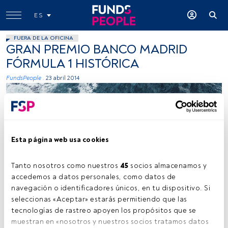
ES
FUERA DE LA OFICINA
GRAN PREMIO BANCO MADRID
FÓRMULA 1 HISTÓRICA
FundsPeople .
23 abril 2014
Esta página web usa cookies
Tanto nosotros como nuestros 
45
 socios almacenamos y 
Kamil Molendys, Unsplash
accedemos a datos personales, como datos de 
navegación o identificadores únicos, en tu dispositivo. Si 
seleccionas «Aceptar» estarás permitiendo que las 
tecnologías de rastreo apoyen los propósitos que se 
Tiempo lectura:
5 s.
muestran en «nosotros y nuestros socios tratamos datos 