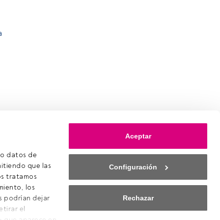
a
Aceptar
o datos de 
itiendo que las 
Configuración
s tratamos 
iento, los 
Rechazar
s podrían dejar 
irar el 
ookies
» que aparece en 