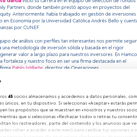
to García
inició su carrera en el equipo de selección de fondos
mily Partners, donde también prestó apoyo en proyectos del
quity. Anteriormente, había trabajado en gestión de inversiones
 en Economía por la Universidad Católica Andrés Bello y cuent
inanzas por CUNEF.
uipo de análisis con perfiles tan interesantes nos permite seguir
 una metodología de inversión sólida y basada en el rigor
a generar valor a largo plazo para nuestros inversores. En Hamco
fortaleza y nuestro foco en ser una firma destacada en el
 afirma
Pablo Istillarte
, director de Operaciones.
s
o exclusivo para los usuarios registrados de FundsPeople. Si ya
accede desde el botón Login. Si aún no tienes cuenta, te
ros 
45
 socios almacenamos y accedemos a datos personales, com
rarte y disfrutar de todo el universo que ofrece FundsPeople.
s únicos, en tu dispositivo. Si seleccionas «Aceptar» estarás perm
yen los propósitos que se muestran en «nosotros y nuestros socio
Accede a FundsPeople
ientras que si seleccionas «Rechazar todo» o retiras tu consentim
ilitan los rastreadores, parte del contenido y los anuncios que ve
Puedes volver a acceder a este menú para cambiar tus opciones o ret
l contacto
Quiénes somos
C
r momento haciendo clic en el enlace «Preferencias de privacidad