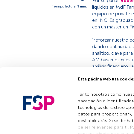
Por su parte,
Rober
Tiempo lectura:
1 min.
líquidos en MdF Fa
equipo de private e
en ING. Es graduado
con un máster en F
“reforzar nuestro eq
dando continuidad a
analítico, clave par
AM basamos nuestra 
análisis financiero”,
Esta página web usa cookie
Este es un artícul
estás registrado, 
Tanto nosotros como nuest
invitamos a regist
navegación o identificadore
tecnologías de rastreo apo
datos para proporcionar», m
deshabilitarás. Si se deshab
de ser relevantes para ti. 
Emai
consentimiento en cualquie