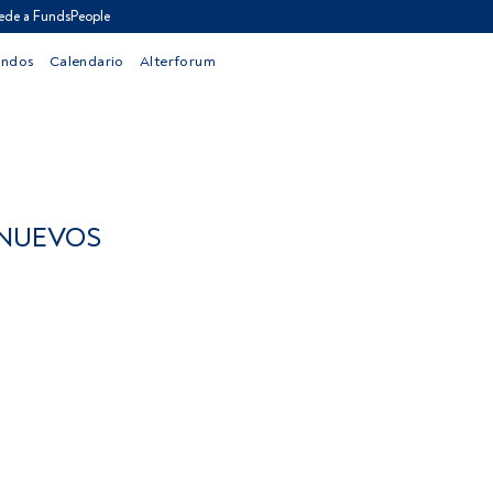
ede a FundsPeople
ondos
Calendario
Alterforum
 NUEVOS