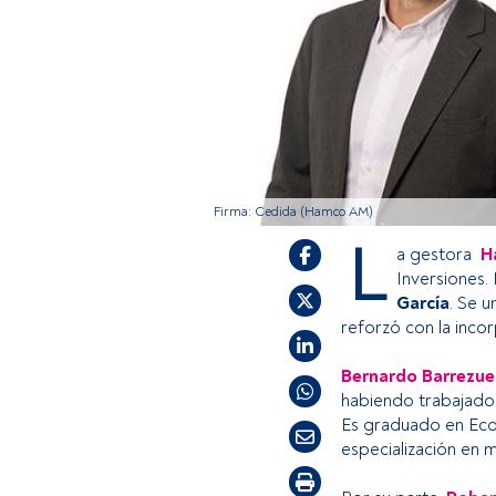
Firma: Cedida (Hamco AM)
L
a gestora
H
Inversiones.
García
. Se u
reforzó con la inco
Bernardo Barrezue
habiendo trabajado 
Es graduado en Econ
especialización en