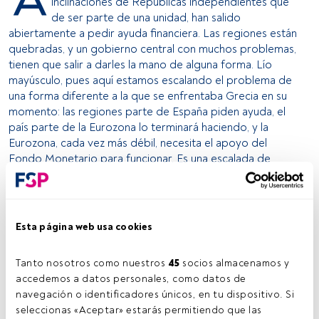
inclinaciones de Repúblicas independientes que
de ser parte de una unidad, han salido
abiertamente a pedir ayuda financiera. Las regiones están
quebradas, y un gobierno central con muchos problemas,
tienen que salir a darles la mano de alguna forma. Lío
mayúsculo, pues aquí estamos escalando el problema de
una forma diferente a la que se enfrentaba Grecia en su
momento: las regiones parte de España piden ayuda, el
país parte de la Eurozona lo terminará haciendo, y la
Eurozona, cada vez más débil, necesita el apoyo del
Fondo Monetario para funcionar. Es una escalada de
problemas que crean el reto adicional de que el Gobierno
de Madrid deberá obligar a los gobiernos regionales,
algunos con una fuerte autonomía, a ajustarse; mientras
que Europa obliga a España a ajustarse como un todo.
Esta página web usa cookies
A pesar de los anuncios del presidente del BCE de hacer
Tanto nosotros como nuestros 
45
 socios almacenamos y 
todo lo que sea necesario para defender la moneda única,
accedemos a datos personales, como datos de 
la verdad es que eso poco ayuda a los países con
navegación o identificadores únicos, en tu dispositivo. Si 
problemas fiscales a mediano plazo. El BCE, como
seleccionas «Aceptar» estarás permitiendo que las 
cualquier banco central, tiene la fuerte limitación de que