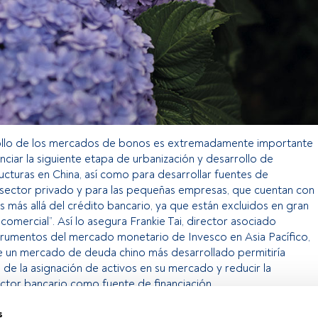
ollo de los mercados de bonos es extremadamente importante
anciar la siguiente etapa de urbanización y desarrollo de
ructuras en China, así como para desarrollar fuentes de
l sector privado y para las pequeñas empresas, que cuentan con
más allá del crédito bancario, ya que están excluidos en gran
comercial”. Así lo asegura Frankie Tai, director asociado
trumentos del mercado monetario de Invesco en Asia Pacífico,
e un mercado de deuda chino más desarrollado permitiría
a de la asignación de activos en su mercado y reducir la
ctor bancario como fuente de financiación.
s