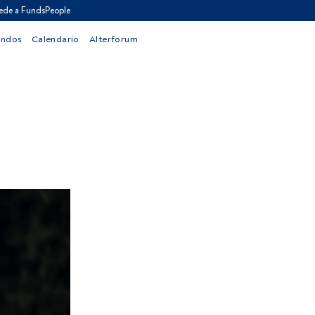
ede a FundsPeople
ondos
Calendario
Alterforum