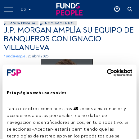
ES
BANCA PRIVADA
NOMBRAMIENTOS
J.P. MORGAN AMPLÍA SU EQUIPO DE
BANQUEROS CON IGNACIO
VILLANUEVA
FundsPeople .
25 abril 2025
Esta página web usa cookies
Tanto nosotros como nuestros 
45
 socios almacenamos y 
Firma: J.P.Morgan
accedemos a datos personales, como datos de 
navegación o identificadores únicos, en tu dispositivo. Si 
seleccionas «Aceptar» estarás permitiendo que las 
tecnologías de rastreo apoyen los propósitos que se 
Tiempo lectura:
1 min.