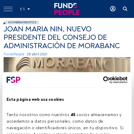
ES
NOMBRAMIENTOS
JOAN MARIA NIN, NUEVO
PRESIDENTE DEL CONSEJO DE
ADMINISTRACIÓN DE MORABANC
FundsPeople .
28 abril 2021
Esta página web usa cookies
Lluis Alsina y Joan Maria Nin, Morabanc (Cedida)
Tanto nosotros como nuestros 
45
 socios almacenamos y 
accedemos a datos personales, como datos de 
navegación o identificadores únicos, en tu dispositivo. Si 
Tiempo lectura:
2 min.