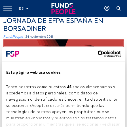
ES
JORNADA DE EFPA ESPAÑA EN
BORSADINER
FundsPeople .
24 noviembre 2011
Esta página web usa cookies
Tanto nosotros como nuestros 
45
 socios almacenamos y 
Joel Filipe (Unsplash)
accedemos a datos personales, como datos de 
navegación o identificadores únicos, en tu dispositivo. Si 
seleccionas «Aceptar» estarás permitiendo que las 
Tiempo lectura:
0 s.
tecnologías de rastreo apoyen los propósitos que se 
muestran en «nosotros y nuestros socios tratamos datos 
.
para proporcionar», mientras que si seleccionas «Rechazar 