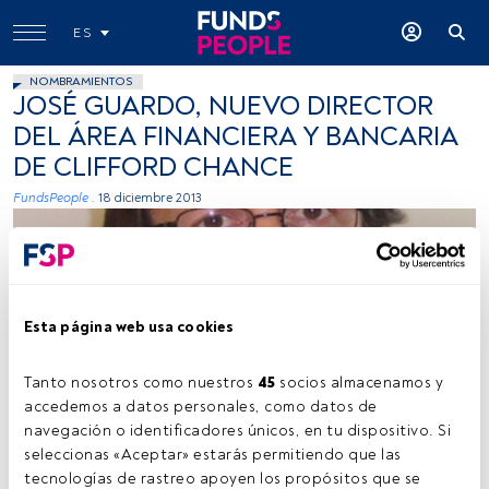
ES
NOMBRAMIENTOS
JOSÉ GUARDO, NUEVO DIRECTOR
DEL ÁREA FINANCIERA Y BANCARIA
DE CLIFFORD CHANCE
FundsPeople .
18 diciembre 2013
Esta página web usa cookies
Tanto nosotros como nuestros 
45
 socios almacenamos y 
Imagen cedida
accedemos a datos personales, como datos de 
navegación o identificadores únicos, en tu dispositivo. Si 
seleccionas «Aceptar» estarás permitiendo que las 
tecnologías de rastreo apoyen los propósitos que se 
Tiempo lectura:
1 min.