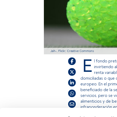
Jah-, Flickr, Creative Commons
E
l fondo pret
invirtiendo 
renta varia
domiciliadas o que 
europeo. En el prime
beneficiado de la s
servicios, pero se v
alimenticios y de be
infraponderación e