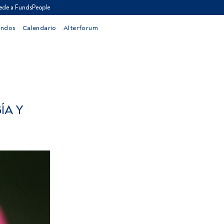
ede a FundsPeople
ondos
Calendario
Alterforum
ÍA Y