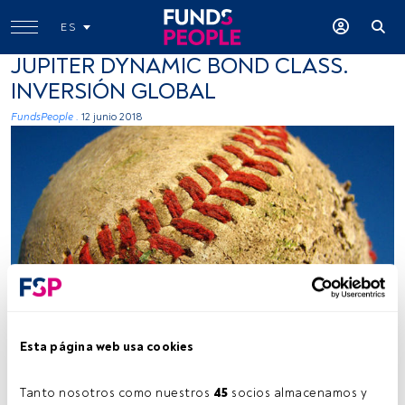
ES
JUPITER DYNAMIC BOND CLASS.
INVERSIÓN GLOBAL
FundsPeople .
12 junio 2018
Poppy Wright, flickr, creative commons
Esta página web usa cookies
Tiempo lectura:
1 min.
l
Jupiter Dynamic Bond Class
es un fondo flexible
Tanto nosotros como nuestros 
45
 socios almacenamos y 