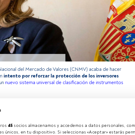
Nacional del Mercado de Valores (CNMV) acaba de hacer
un
intento por reforzar la protección de los inversores
 un
nuevo sistema universal de clasificación de instrumentos
s
o exclusivo para los usuarios registrados de FundsPeople. Si ya
accede desde el botón Login. Si aún no tienes cuenta, te
rarte y disfrutar de todo el universo que ofrece FundsPeople.
ros 
45
 socios almacenamos y accedemos a datos personales, com
Accede a FundsPeople
s únicos, en tu dispositivo. Si seleccionas «Aceptar» estarás perm