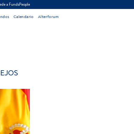
ede a FundsPeople
ondos
Calendario
Alterforum
LEJOS