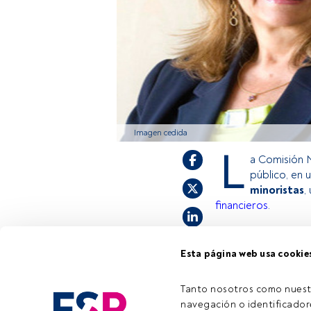
Imagen cedida
L
a Comisión 
público, en 
minoristas
,
financieros
.
Esta página web usa cookie
Este es un artícul
estás registrado, 
invitamos a regist
Tanto nosotros como nuest
navegación o identificadore