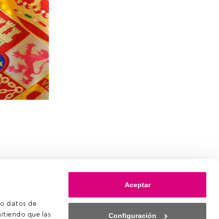
Aceptar
o datos de 
itiendo que las 
Configuración