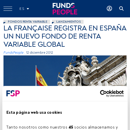
ES
FONDOS RENTA VARIABLE
LANZAMIENTOS
LA FRANÇAISE REGISTRA EN ESPAÑA
UN NUEVO FONDO DE RENTA
VARIABLE GLOBAL
FundsPeople .
12 diciembre 2012
Caribb, Flickr, Creative Commons
Esta página web usa cookies
Tanto nosotros como nuestros 
45
 socios almacenamos y 
Tiempo lectura:
1 min.