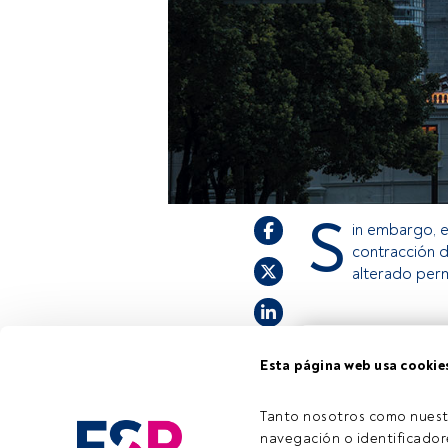
S
in embargo, el
contracción d
alterado perm
Este es un artículo
Esta página web usa cookie
estás registrado, a
invitamos a registr
Tanto nosotros como nuest
navegación o identificadore