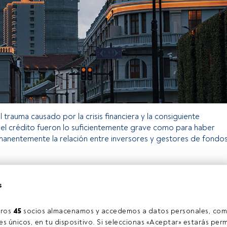
 trauma causado por la crisis financiera y la consiguiente
el crédito fueron lo suficientemente grave como para haber
anentemente la relación entre inversores y gestores de fondos
 exclusivo para los usuarios registrados de FundsPeople. Si ya
s
ccede desde el botón Login. Si aún no tienes cuenta, te
arte y disfrutar de todo el universo que ofrece FundsPeople.
Accede a FundsPeople
ros 
45
 socios almacenamos y accedemos a datos personales, com
s únicos, en tu dispositivo. Si seleccionas «Aceptar» estarás perm