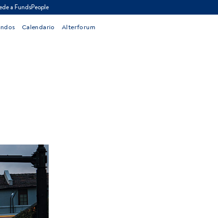
ede a FundsPeople
ondos
Calendario
Alterforum