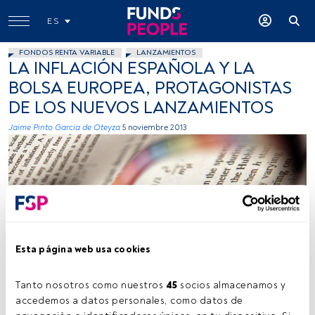
ES
FONDOS RENTA VARIABLE
LANZAMIENTOS
LA INFLACIÓN ESPAÑOLA Y LA
BOLSA EUROPEA, PROTAGONISTAS
DE LOS NUEVOS LANZAMIENTOS
Jaime Pinto Garcia de Oteyza
5 noviembre 2013
Esta página web usa cookies
Autor: beckstei, flickr, creative commons
Tanto nosotros como nuestros 
45
 socios almacenamos y 
accedemos a datos personales, como datos de 
Tiempo lectura:
2 min.