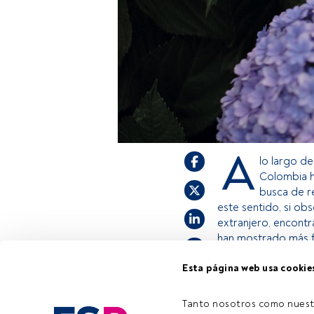
A
lo largo d
Colombia h
busca de re
este sentido, si ob
extranjero, encontr
han mostrado más fl
Esta página web usa cookie
Este es un artícul
estás registrado, 
Tanto nosotros como nuest