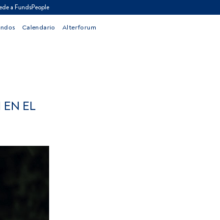
ede a FundsPeople
ondos
Calendario
Alterforum
 EN EL