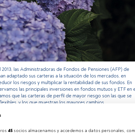
el 2013, las Administradoras de Fondos de Pensiones (AFP) de
an adaptado sus carteras a la situación de los mercados, en
ducir los riesgos y multiplicar la rentabilidad de sus fondos. En
servamos las principales inversiones en fondos mutuos y ETF en e
amos que las carteras de perfil de mayor riesgo son las que se
exibles, y los que muestran los mayores cambios.
s
o exclusivo para los usuarios registrados de FundsPeople. Si ya
accede desde el botón Login. Si aún no tienes cuenta, te
ros 
45
 socios almacenamos y accedemos a datos personales, com