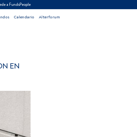
ede a FundsPeople
ondos
Calendario
Alterforum
ON EN