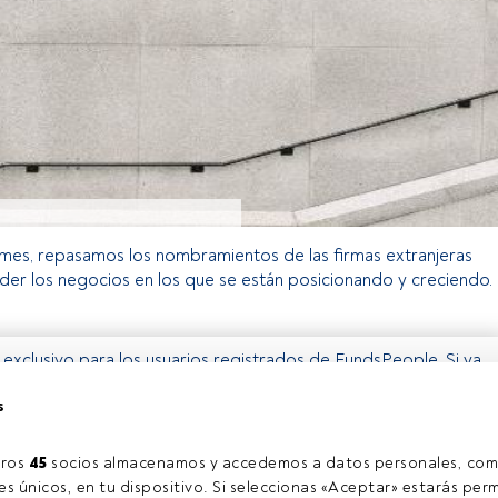
es, repasamos los nombramientos de las firmas extranjeras
der los negocios en los que se están posicionando y creciendo.
o exclusivo para los usuarios registrados de FundsPeople. Si ya
accede desde el botón Login. Si aún no tienes cuenta, te
s
rarte y disfrutar de todo el universo que ofrece FundsPeople.
Accede a FundsPeople
ros 
45
 socios almacenamos y accedemos a datos personales, com
s únicos, en tu dispositivo. Si seleccionas «Aceptar» estarás perm