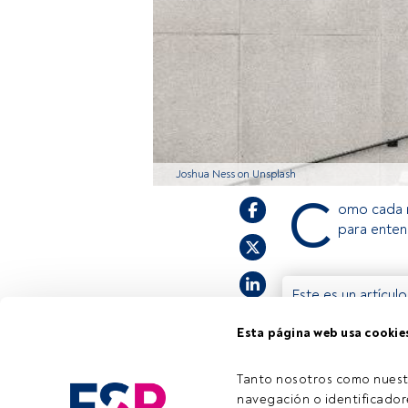
Joshua Ness on Unsplash
C
omo cada m
para enten
Este es un artícul
estás registrado, 
Esta página web usa cookie
invitamos a regist
Tanto nosotros como nuest
navegación o identificadore