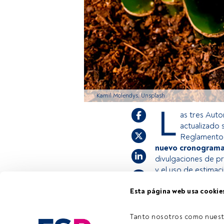
Kamil Molendys, Unsplash
L
as tres Aut
actualizado 
Reglamento d
nuevo cronogram
divulgaciones de p
y el uso de estimac
Esta página web usa cookie
Este es un artícul
estás registrado, 
Tanto nosotros como nuest