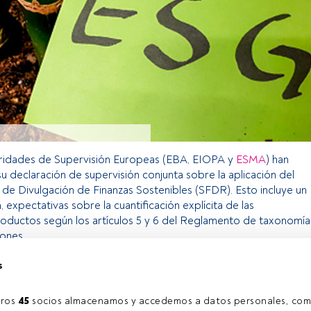
oridades de Supervisión Europeas (EBA, EIOPA y
ESMA
) han
su declaración de supervisión conjunta sobre la aplicación del
e Divulgación de Finanzas Sostenibles (SFDR). Esto incluye un
a
, expectativas sobre la cuantificación explícita de las
roductos según los artículos 5 y 6 del Reglamento de taxonomía
iones.
s
o exclusivo para los usuarios registrados de FundsPeople. Si ya
accede desde el botón Login. Si aún no tienes cuenta, te
ros 
45
 socios almacenamos y accedemos a datos personales, com