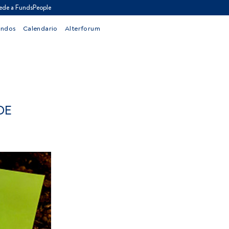
ede a FundsPeople
ondos
Calendario
Alterforum
DE