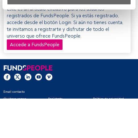
Tanto nosotros como nuestros asociados tratamos los 
Este es un artículo exclusivo para los usuarios
datos para proporcionar:
registrados de FundsPeople. Si ya estás registrado,
accede desde el botón Login. Si aún no tienes cuenta,
Utilizar datos de localización geográfica precisa. Analizar 
te invitamos a registrarte y disfrutar de todo el
activamente las características del dispositivo para su 
universo que ofrece FundsPeople.
identificación. Almacenar la información en un dispositivo 
Accede a FundsPeople
y/o acceder a ella. 
Lista de asociados (proveedores)
Email contacto
Quiénes somos
Regístrate
Política de privacidad
Cookies
Configuración de cookies
Aviso legal