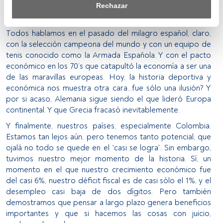
saber más, consulta nuestra política de privacidad.
Rechazar
Otras reflexiones son: España parece haber tenido su
época de gloria y ahora está en la etapa del declive.
Tanto nosotros como nuestros asociados tratamos los 
datos para proporcionar:
Todos hablamos en el pasado del milagro español, claro,
con la selección campeona del mundo y con un equipo de
Utilizar datos de localización geográfica precisa. Analizar 
tenis conocido como la Armada Española. Y con el pacto
activamente las características del dispositivo para su 
económico en los 70’s que catapultó la economía a ser una
identificación. Almacenar la información en un dispositivo 
de las maravillas europeas. Hoy, la historia deportiva y
y/o acceder a ella. 
económica nos muestra otra cara…fue sólo una ilusión? Y
por si acaso, Alemania sigue siendo el que lideró Europa
Lista de asociados (proveedores)
continental. Y que Grecia fracasó inevitablemente.
Y finalmente, nuestros países, especialmente Colombia.
Estamos tan lejos aún, pero tenemos tanto potencial, que
ojalá no todo se quede en el “casi se logra”. Sin embargo,
tuvimos nuestro mejor momento de la historia. Sí, un
momento en el que nuestro crecimiento económico fue
del casi 6%, nuestro déficit fiscal es de casi sólo el 1%, y el
desempleo casi baja de dos dígitos. Pero también
demostramos que pensar a largo plazo genera beneficios
importantes y que si hacemos las cosas con juicio,