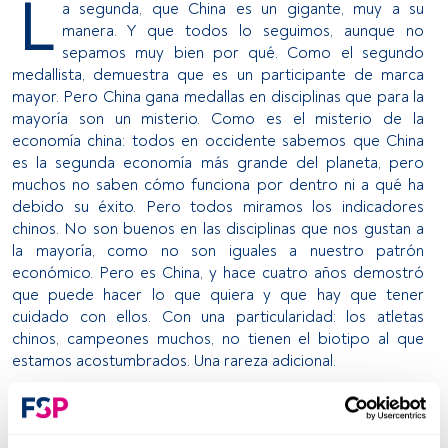
L
a segunda, que China es un gigante, muy a su
manera. Y que todos lo seguimos, aunque no
sepamos muy bien por qué. Como el segundo
medallista, demuestra que es un participante de marca
mayor. Pero China gana medallas en disciplinas que para la
mayoría son un misterio. Como es el misterio de la
economía china: todos en occidente sabemos que China
es la segunda economía más grande del planeta, pero
muchos no saben cómo funciona por dentro ni a qué ha
debido su éxito. Pero todos miramos los indicadores
chinos. No son buenos en las disciplinas que nos gustan a
la mayoría, como no son iguales a nuestro patrón
económico. Pero es China, y hace cuatro años demostró
que puede hacer lo que quiera y que hay que tener
cuidado con ellos. Con una particularidad: los atletas
chinos, campeones muchos, no tienen el biotipo al que
estamos acostumbrados. Una rareza adicional.
Una tercera reflexión es que nadie sabe muy bien Reino
Unido cómo lo hizo, pero a veces lo hace. No por ser
local, sino porque se enfocó en lo que sabía que le podía