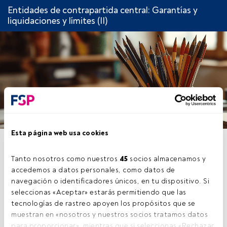
Entidades de contrapartida central: Garantías y
liquidaciones y límites (II)
Esta página web usa cookies
CAPÍTULO 3: LÍMITE DE
RIESGO INTRADÍA
Tanto nosotros como nuestros 
45
 socios almacenamos y 
accedemos a datos personales, como datos de 
navegación o identificadores únicos, en tu dispositivo. Si 
seleccionas «Aceptar» estarás permitiendo que las 
tecnologías de rastreo apoyen los propósitos que se 
Este es un artículo exclusivo para los usuarios
muestran en «nosotros y nuestros socios tratamos datos 
registrados de FundsPeople. Si ya estás
para proporcionar», mientras que si seleccionas «Rechazar 