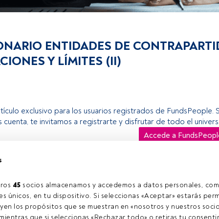
ONARIO ENTIDADES DE CONTRAPARTID
CIONES Y LÍMITES (II)
rtículo exclusivo para los usuarios registrados de FundsPeople. 
s cuenta, te invitamos a registrarte y disfrutar de todo el univ
Accede a FundsPeopl
s
ros 
45
 socios almacenamos y accedemos a datos personales, com
s únicos, en tu dispositivo. Si seleccionas «Aceptar» estarás perm
yen los propósitos que se muestran en «nosotros y nuestros socio
ientras que si seleccionas «Rechazar todo» o retiras tu consentim