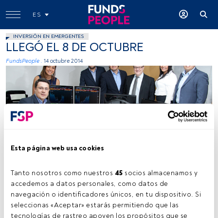
ES
INVERSIÓN EN EMERGENTES
LLEGÓ EL 8 DE OCTUBRE
FundsPeople .
14 octubre 2014
Esta página web usa cookies
Arca
Tanto nosotros como nuestros 
45
 socios almacenamos y 
accedemos a datos personales, como datos de 
Tiempo lectura:
1 min.
navegación o identificadores únicos, en tu dispositivo. Si 
Y
seleccionas «Aceptar» estarás permitiendo que las 
con él las vidrieras de otoño-invierno en el
tecnologías de rastreo apoyen los propósitos que se 